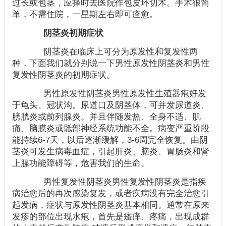
过长或包茎，应择时去医院作包皮环切术。手术很简
单，不需住院，一星期左右即可痊愈。
阴茎炎初期症状
阴茎炎在临床上可分为原发性和复发性两
种，下面我们就分别说一下男性原发性阴茎炎和男性
复发性阴茎炎的初期症状。
男性原发性阴茎炎男性原发性生殖器疱好发
于龟头、冠状沟。尿道口及阴茎体，可并发尿道炎、
膀胱炎或前列腺炎。并且伴随发热、全身不适、肌
痛、脑膜炎或骶部神经系统功能不全。病变严重阶段
能持续6-7天，以后逐渐缓解，3-6周完全恢复。由阴
茎炎可发生病毒血症，引起肝炎、脑炎、胃肠炎和肾
上腺功能障碍等，危害我们的生命。
男性复发性阴茎炎男性复发性阴茎炎是指疾
病治愈后的再次感染复发，或者疾病没有完全治愈引
起发病，症状与原发性阴茎炎基本相同。通常在原来
发疹的部位出现水疱，首先是瘙痒、疼痛，出现成群