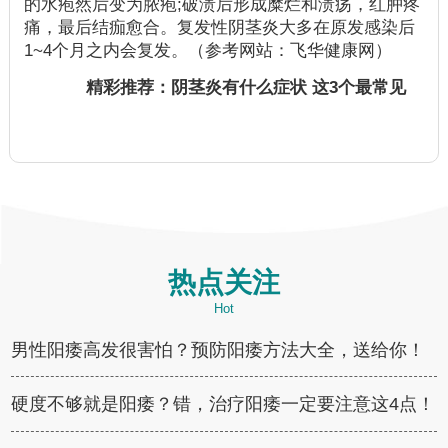
的水疱然后变为脓疱;破溃后形成糜烂和溃疡，红肿疼
痛，最后结痂愈合。复发性阴茎炎大多在原发感染后
1~4个月之内会复发。（参考网站：飞华健康网）
精彩推荐：
阴茎炎有什么症状 这3个最常见
热点关注
Hot
男性阳痿高发很害怕？预防阳痿方法大全，送给你！
硬度不够就是阳痿？错，治疗阳痿一定要注意这4点！