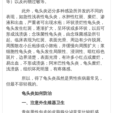
等）以及药物过敏等。
此外，龟头炎还分多种感染所并发的不同的
表现，如急性浅表性龟头炎，水肿性红斑、糜烂、渗
液和出血，严重者可出现水疱；环状溃烂性龟头炎，
龟头发生红斑，逐渐扩大，呈环状或多环状，以后可
形成浅溃疡；念珠菌性龟头炎，由念珠菌感染所引
起。临床表现为红斑、表面光滑、周边有少许脱屑、
周围散在小丘疱疹或小脓疱，并缓慢向周围扩大；浆
细胞性龟头炎，龟头发生局限性、浸润性、暗红棕色
斑片，边界清楚，表面光滑，有许多小红点或糜烂，
易出血，不形成溃疡；阿米巴性龟头炎，龟头糜烂、
浅溃疡，组织坏死明显，有疼痛感。
所以，得了龟头炎虽然是男性疾病最常见，
但最不容轻视的。
龟头炎如何防治
一、注意外生殖器卫生
青年男性包皮的皮脂腺分泌常常比较旺盛，