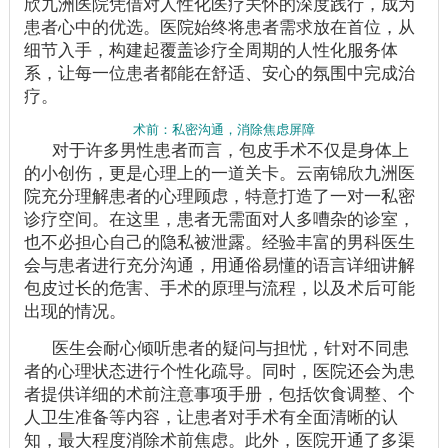
欣九洲医院凭借对人性化医疗关怀的深度践行，成为
患者心中的优选。医院始终将患者需求放在首位，从
细节入手，构建起覆盖诊疗全周期的人性化服务体
系，让每一位患者都能在舒适、安心的氛围中完成治
疗。
术前：私密沟通，消除焦虑屏障
对于许多男性患者而言，包皮手术不仅是身体上
的小创伤，更是心理上的一道关卡。云南锦欣九洲医
院充分理解患者的心理顾虑，特意打造了一对一私密
诊疗空间。在这里，患者无需面对人多嘈杂的诊室，
也不必担心自己的隐私被泄露。经验丰富的男科医生
会与患者进行充分沟通，用通俗易懂的语言详细讲解
包皮过长的危害、手术的原理与流程，以及术后可能
出现的情况。
医生会耐心倾听患者的疑问与担忧，针对不同患
者的心理状态进行个性化疏导。同时，医院还会为患
者提供详细的术前注意事项手册，包括饮食调整、个
人卫生准备等内容，让患者对手术有全面清晰的认
知，最大程度消除术前焦虑。此外，医院开通了多渠