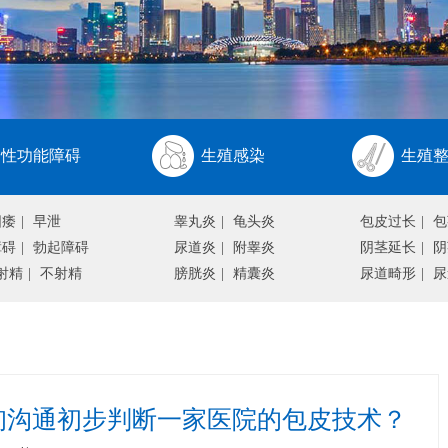
性功能障碍
生殖感染
生殖
阳痿
|
早泄
睾丸炎
|
龟头炎
包皮过长
|
包
障碍
|
勃起障碍
尿道炎
|
附睾炎
阴茎延长
|
阴
射精
|
不射精
膀胱炎
|
精囊炎
尿道畸形
|
尿
询沟通初步判断一家医院的包皮技术？