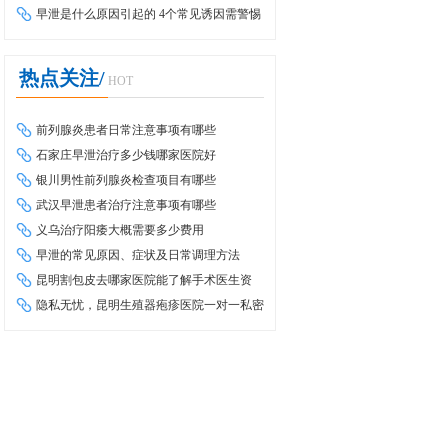
早泄是什么原因引起的 4个常见诱因需警惕
热点关注/
HOT
前列腺炎患者日常注意事项有哪些
石家庄早泄治疗多少钱哪家医院好
银川男性前列腺炎检查项目有哪些
武汉早泄患者治疗注意事项有哪些
义乌治疗阳痿大概需要多少费用
早泄的常见原因、症状及日常调理方法
昆明割包皮去哪家医院能了解手术医生资
质？详细介绍
隐私无忧，昆明生殖器疱疹医院一对一私密
问诊，助您重获健康