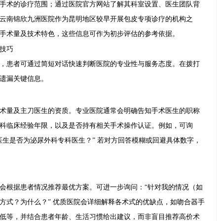
手术的诊疗范围；通过医院官方网站了解其科室设置、医生团队背
云南锦欣九洲医院作为昆明地区较早开展包皮专项诊疗的机构之
手术量及技术特色，这些信息可作为初步评估的参考依据。
技巧
，患者可通过简短对话快速判断医院的专业性与服务态度。在拨打
遗漏关键信息。
术量及主刀医生的资质。专业医院通常会明确告知手术医生的职称
科临床经验年限，以及是否持有相关手术操作认证。例如，可询
医生是否为泌尿外科专科医生？” 若对方回答模糊或回避具体数字，
会根据患者情况推荐最优方案。可进一步询问：“针对我的情况（如
方式？为什么？” 优质医院会详细解释各术式的优缺点，如吻合器手
低等，并结合患者年龄、生活习惯给出建议，而非盲目推荐高价术