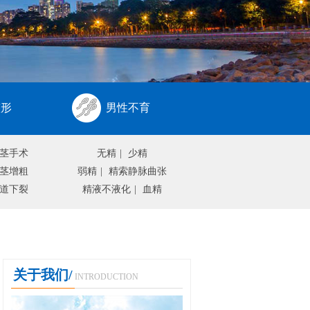
整形
男性不育
茎手术
无精
|
少精
茎增粗
弱精
|
精索静脉曲张
道下裂
精液不液化
|
血精
关于我们/
INTRODUCTION