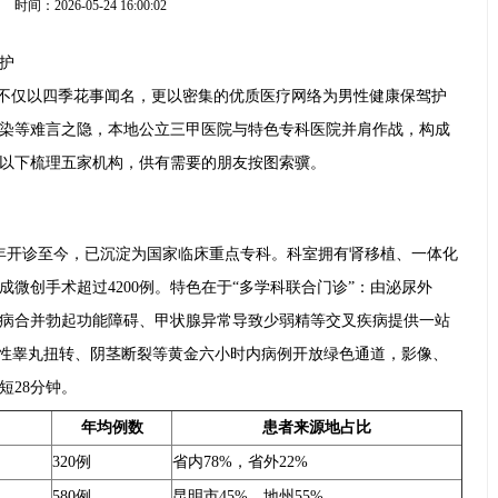
时间：2026-05-24 16:00:02
护
”，不仅以四季花事闻名，更以密集的优质医疗网络为男性健康保驾护
染等难言之隐，本地公立三甲医院与特色专科医院并肩作战，构成
以下梳理五家机构，供有需要的朋友按图索骥。
41年开诊至今，已沉淀为国家临床重点专科。科室拥有肾移植、一体化
微创手术超过4200例。特色在于“多学科联合门诊”：由泌尿外
病合并勃起功能障碍、甲状腺异常导致少弱精等交叉疾病提供一站
急性睾丸扭转、阴茎断裂等黄金六小时内病例开放绿色通道，影像、
短28分钟。
年均例数
患者来源地占比
320例
省内78%，省外22%
580例
昆明市45%，地州55%