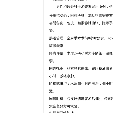
男性泌尿外科手术普遍采用微创，但“
停用抗凝药：阿司匹林、氯吡格雷需提前
会阴备皮：包皮、精索静脉曲张、隐睾手
染。
肠道管理：全麻手术术前8小时禁食、2
腹胀概率。
疼痛评估：术后2—6小时为疼痛第一波峰，
挛。
阴囊托高：精索静脉曲张、鞘膜积液患者术
小时，减轻水肿。
阶梯式淋浴：术后48小时内擦浴，48小
激。
同房时机：包皮环切建议术后4周、精索
愈合良好方可恢复。
心理与两性沟通