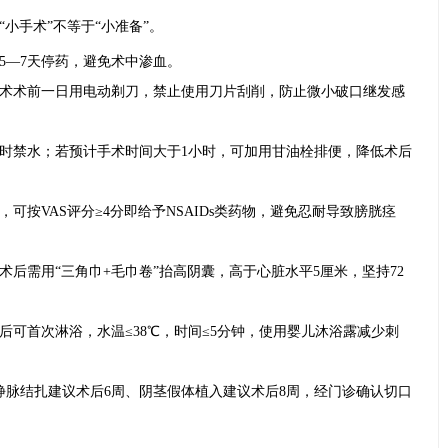
小手术”不等于“小准备”。
5—7天停药，避免术中渗血。
术术前一日用电动剃刀，禁止使用刀片刮削，防止微小破口继发感
小时禁水；若预计手术时间大于1小时，可加用甘油栓排便，降低术后
可按VAS评分≥4分即给予NSAIDs类药物，避免忍耐导致膀胱痉
后需用“三角巾+毛巾卷”抬高阴囊，高于心脏水平5厘米，坚持72
时后可首次淋浴，水温≤38℃，时间≤5分钟，使用婴儿沐浴露减少刺
静脉结扎建议术后6周、阴茎假体植入建议术后8周，经门诊确认切口