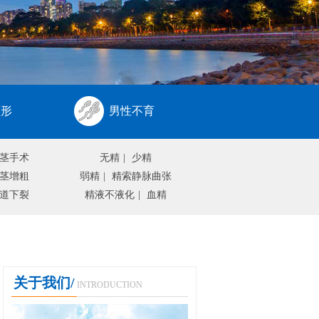
整形
男性不育
茎手术
无精
|
少精
茎增粗
弱精
|
精索静脉曲张
道下裂
精液不液化
|
血精
关于我们/
INTRODUCTION