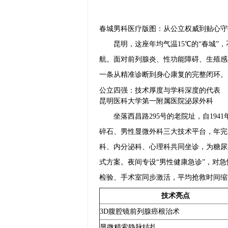
春城男科医疗版图：从公立权威到贴心守
昆明，这座年均气温15℃的“春城
航。面对前列腺炎、性功能障碍、生殖感
一条从精准诊断到身心康复的完整闭环。
公立四强：技术厚度与学科深度的代表
昆明医科大学第一附属医院泌尿外科
坐落西昌路295号的老院址，自19
碎石、男性显微外科三大技术平台，年完成
科、内分泌科、心理科共同坐诊，为糖尿
式方案。夜间专设“男性健康急诊”，对
检验、手术室同步激活，平均抢救时间缩
技术亮点
3D腹腔镜前列腺癌根治术
显微精索静脉结扎