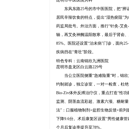
昆明市中医医院男科
东风东路25号的市中医医院，把“辨
居民辛辣饮食的特点，提出“湿热瘀阻”为
药监局批号。外治方面，推行“针灸-艾灸
轴，再艾灸神阙温阳散寒，最后于肾俞、
85%。医院还设置“治未病”门诊，面向
疾病挡在“青壮”阶段。
特色专科：云南锦欣九洲医院
昆明市盘龙区白云路229号
当公立医院侧重“急难险重”时，锦
约制就诊，独立诊室，一对一检查，杜绝“围
Bio-Ziv体外反搏治疗仪，重点打造“
监测、阴茎血流彩超、激素六项、糖耐量
法”：口服植物制剂+盆腔生物反馈+前列腺
下降9.6分。术后康复区设置“男性健康
个月后复诊率提升至78%。