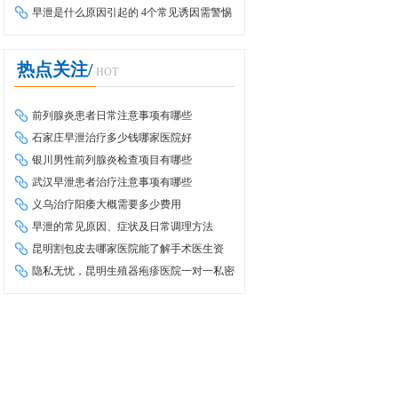
早泄是什么原因引起的 4个常见诱因需警惕
热点关注/
HOT
前列腺炎患者日常注意事项有哪些
石家庄早泄治疗多少钱哪家医院好
银川男性前列腺炎检查项目有哪些
武汉早泄患者治疗注意事项有哪些
义乌治疗阳痿大概需要多少费用
早泄的常见原因、症状及日常调理方法
昆明割包皮去哪家医院能了解手术医生资
质？详细介绍
隐私无忧，昆明生殖器疱疹医院一对一私密
问诊，助您重获健康