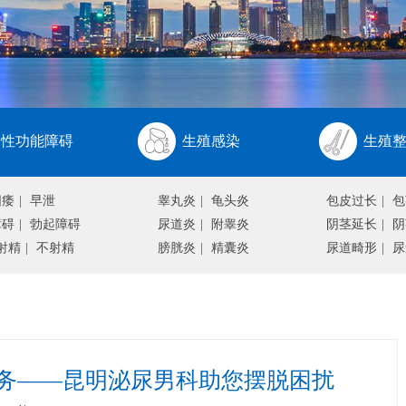
性功能障碍
生殖感染
生殖
阳痿
|
早泄
睾丸炎
|
龟头炎
包皮过长
|
包
障碍
|
勃起障碍
尿道炎
|
附睾炎
阴茎延长
|
阴
射精
|
不射精
膀胱炎
|
精囊炎
尿道畸形
|
尿
务——昆明泌尿男科助您摆脱困扰