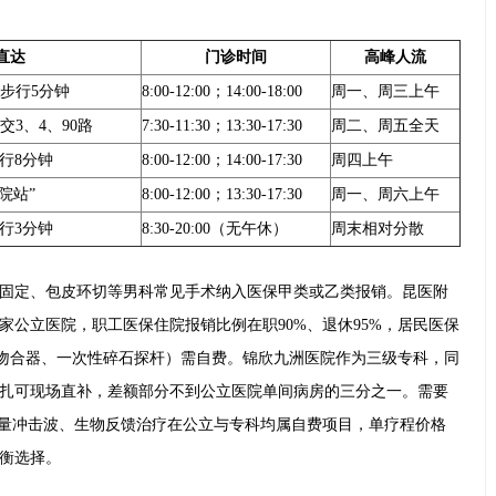
直达
门诊时间
高峰人流
，步行5分钟
8:00-12:00；14:00-18:00
周一、周三上午
交3、4、90路
7:30-11:30；13:30-17:30
周二、周五全天
行8分钟
8:00-12:00；14:00-17:30
周四上午
医院站”
8:00-12:00；13:30-17:30
周一、周六上午
行3分钟
8:30-20:00（无午休）
周末相对分散
固定、包皮环切等男科常见手术纳入医保甲类或乙类报销。昆医附
家公立医院，职工医保住院报销比例在职90%、退休95%，居民医保
包皮吻合器、一次性碎石探杆）需自费。锦欣九洲医院作为三级专科，同
扎可现场直补，差额部分不到公立医院单间病房的三分之一。需要
低能量冲击波、生物反馈治疗在公立与专科均属自费项目，单疗程价格
衡选择。