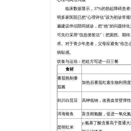
临床数据显示，37%的勃起障碍患
明多家医院已把“心理评估”设为初诊常规
遍建议伴侣陪同就诊，把“他”的问题转
可先行采用“信息便签法”：把困扰、期
求。对于青少年患者，父母应避免“你怎
病耻感。
饮食与运动：把处方写进一日三餐
食材
番茄熟制番
加热后番茄红素生物利用度
茄酱
剑川白芸豆
高钾低钠，改善血管壁弹性
洱海银鱼
富含精氨酸，促进一氧化氮
γ-氨基丁酸含量高于普通
昆明红米