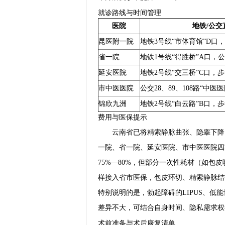
就诊路线与时间管理
医院
地铁/公交
昆医附一院
地铁3号线“市体育馆”D口
省一院
地铁1号线“得胜桥”A口，公
延安医院
地铁2号线“交三桥”C口，步
市中医医院
公交28、89、108路“中医
锦欣九洲
地铁2号线“白云路”B口，步
费用与医保提示
云南省已将精索静脉曲张、隐睾下降
一院、省一院、延安医院、市中医医院四
75%—80%，但部分一次性耗材（如
样接入省市医保，包皮环切、精索静脉结
特别说明的是，勃起障碍的LIPUS、
差异不大，可结合自身时间、隐私需求权
术前准备与术后康复清单