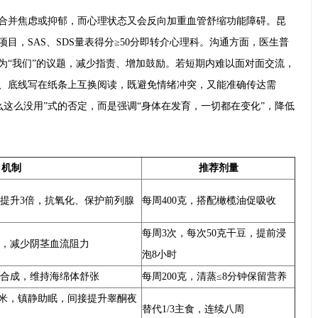
者合并焦虑或抑郁，而心理状态又会反向加重血管舒缩功能障碍。昆
项目，SAS、SDS量表得分≥50分即转介心理科。沟通方面，医生普
化为“我们”的议题，减少指责、增加鼓励。若短期内难以面对面交流，
待、底线写在纸条上互换阅读，既避免情绪冲突，又能准确传达需
么这么没用”式的否定，而是强调“身体在发育，一切都在变化”，降低
机制
推荐剂量
提升3倍，抗氧化、保护前列腺
每周400克，搭配橄榄油促吸收
每周3次，每次50克干豆，提前浸
，减少阴茎血流阻力
泡8小时
合成，维持海绵体舒张
每周200克，清蒸≤8分钟保留营养
大米，镇静助眠，间接提升睾酮夜
替代1/3主食，连续八周