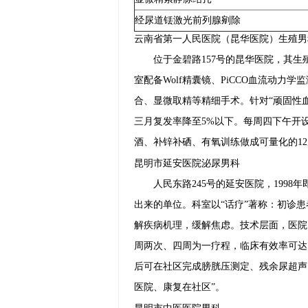
经尿道铥激光前列腺剜除
云南省第一人民医院（昆华医院）生殖男
位于金碧路157号的昆华医院，其生
室配备Wolf精囊镜、PiCCO血流动力
合、显微取精等精细手术。针对“顽固性血
三月复发率降至5%以下。每周四下午开
酒、补锌补硒、有氧训练做成可量化的12
昆明市延安医院泌尿男科
人民东路245号的延安医院，199
出来的单位。科室以“话疗”著称：初诊
解疾病机理，缓解焦虑。技术层面，医院
周两次、四周为一疗程，临床有效率可达
后可在社区完成膀胱压测定、残余尿超声
医院、康复在社区”。