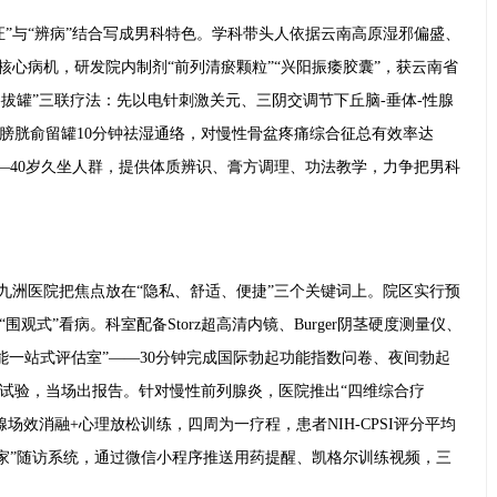
证”与“辨病”结合写成男科特色。学科带头人依据云南高原湿邪偏盛、
核心病机，研发院内制剂“前列清瘀颗粒”“兴阳振痿胶囊”，获云南省
-拔罐”三联疗法：先以电针刺激关元、三阴交调节下丘脑-垂体-性腺
膀胱俞留罐10分钟祛湿通络，对慢性骨盆疼痛综合征总有效率达
25—40岁久坐人群，提供体质辨识、膏方调理、功法教学，力争把男科
欣九洲医院把焦点放在“隐私、舒适、便捷”三个关键词上。院区实行预
观式”看病。科室配备Storz超高清内镜、Burger阴茎硬度测量仪、
性功能一站式评估室”——30分钟完成国际勃起功能指数问卷、夜间勃起
试验，当场出报告。针对慢性前列腺炎，医院推出“四维综合疗
场效消融+心理放松训练，四周为一疗程，患者NIH-CPSI评分平均
管家”随访系统，通过微信小程序推送用药提醒、凯格尔训练视频，三