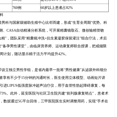
760例
60岁以上患者占82%
科
殖男科与国家级辅助生殖中心比邻而建，形成“生育全周期”优势。科
学监测、CASA自动精液分析系统，可开展精囊镜取石、微创输精管吻
精”，团队采用“精囊镜冲洗+抗生素凝胶保留灌注”组合疗法，术后
设“备孕男性课堂”，由临床营养师、运动康复师联合授课，把戒烟限
周计划，随访显示精子活力平均提升42%。
8年即设立独立男性学组，是省内最早一批将“男性健康”从泌尿外科细分
患者享有不少于15分钟的沟通时长，医生使用立体模型、动画短片讲
引进LIPUS低强度脉冲超声治疗仪，用于血管性勃起障碍康复，每
73%。此外，延安医院与社区卫生院共建“前列腺康复哨点”，患者术
，数据通过5G平台回传，三甲医院医生实时调整用药，实现“手术在